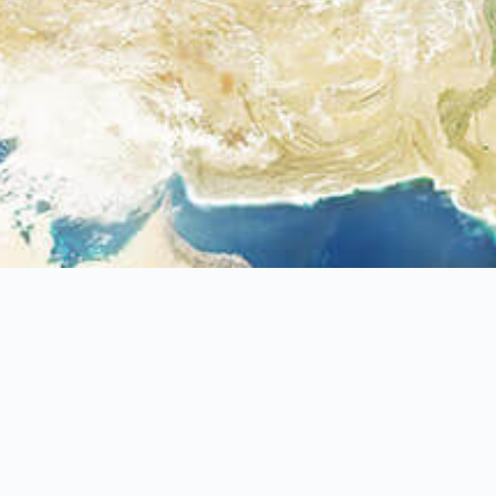
42948
台中市
神岡區
溪州路381巷31號
+886-4-2561-2699