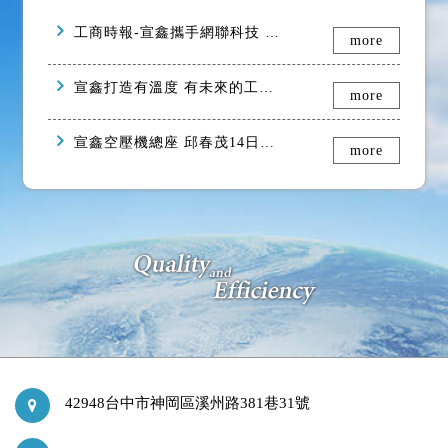
工商時報-宣鑫攜手網聯科技 推出TGM IoT空壓機遠端售服平台
more
宣鑫打造有溫度 有未來的工作環境 獲幸福企業獎表揚
more
宣鑫空壓機總座 邱春茂14日榮任豐洲派出所警友站站長
more
42948
台中市
神岡區
溪州路381巷31號