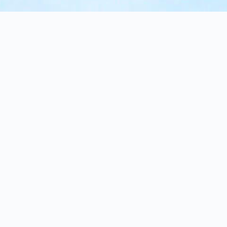
42948
台中市
神岡區
溪州路381巷31號
+886-4-2561-2699
+886-4-2561-1699
neoair@ms58.hinet.net
公司介紹
產品介紹
最新產品
最新消息
技術支援
聯絡我們