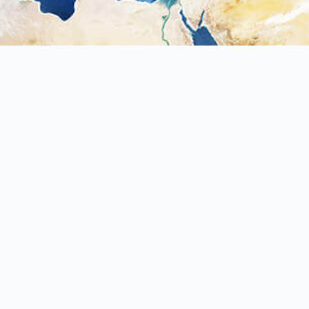
42948
台中市
神岡區
溪州路381巷31號
公司介紹