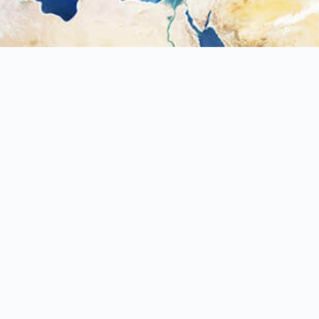
42948
台中市
神岡區
溪州路381巷31號
公司介紹